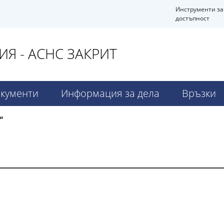
Инструменти за
достъпност
ИЯ - АСНС ЗАКРИТ
кументи
Информация за дела
Връзки
и