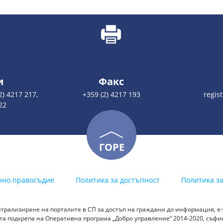
и
Факс
2) 4217 217,
+359 (2) 4217 193
regis
22
ГОРЕ
нно правосъдие
Политика за достъпност
Политика з
трализиране на порталите в СП за достъп на граждани до информация, е-у
а подкрепа на Оперативна програма „Добро управление“ 2014-2020, съф