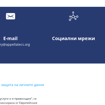
E-mail
Социални мрежи
try@appellatecs.org
а защита на личните данни
слуги и е-правосъдие“, се
инансирана от Европейския