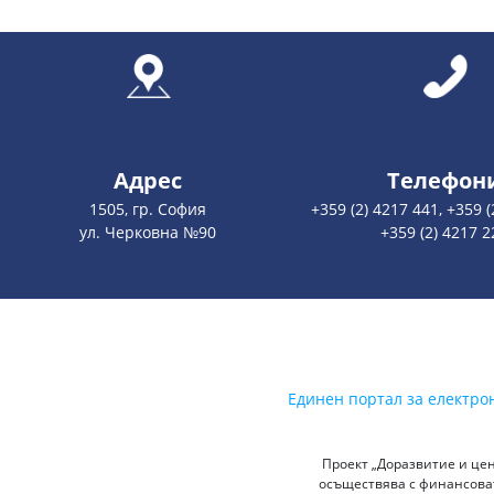
Адрес
Телефон
1505, гр. София
+359 (2) 4217 441, +359 (
ул. Черковна №90
+359 (2) 4217 2
Единен портал за електро
Проект „Доразвитие и цен
осъществява с финансоват